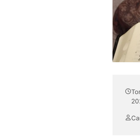
To
202
Ca