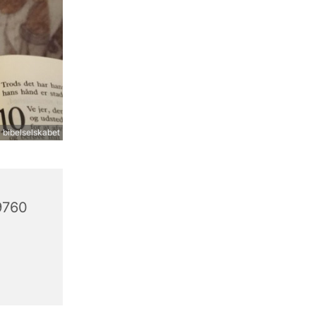
 bibelselskabet
9760