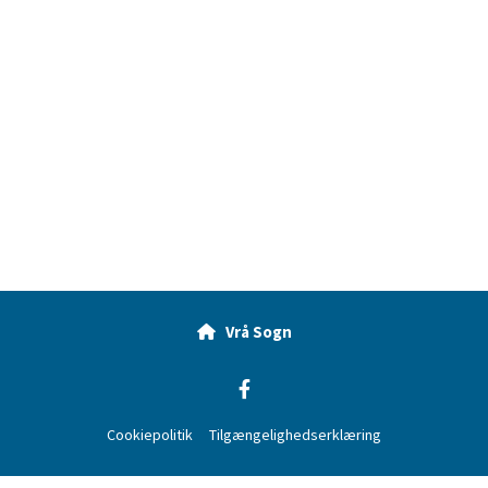
Vrå Sogn

Cookiepolitik
Tilgængelighedserklæring
Log på ChurchDesk