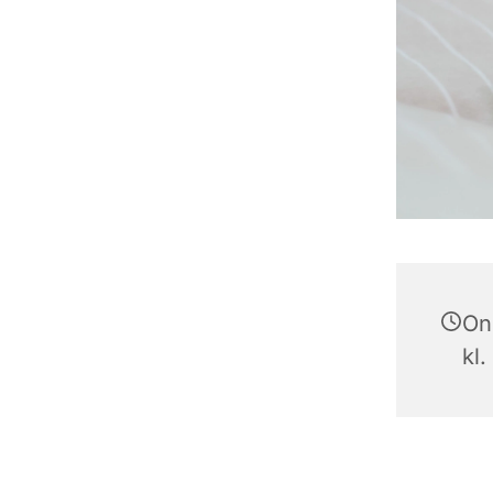
On
kl.