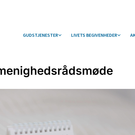
GUDSTJENESTER
LIVETS BEGIVENHEDER
A
menighedsrådsmøde